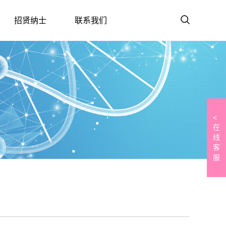
招贤纳士
联系我们
<
在
线
客
服