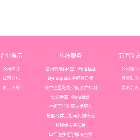
企业展示
科技服务
新闻动
公司简介
空间转录组&空间原位检测
公司新闻
公司文化
DynaSpatial空间转录组
行业动态
员工风采
低中通量靶向空间原位检测
学术会议
低通量空间原位检测
空间原位验证技术服务
核酸液体活检与药物筛选
翻译组服务项目
单细胞多组学解决方案