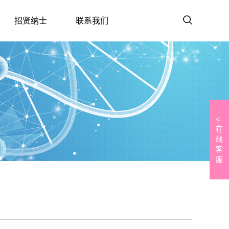
招贤纳士
联系我们
<
在
线
客
服