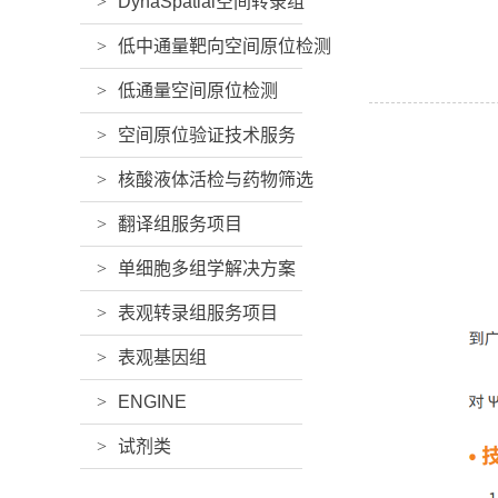
>
DynaSpatial空间转录组
>
低中通量靶向空间原位检测
>
低通量空间原位检测
>
空间原位验证技术服务
>
核酸液体活检与药物筛选
>
翻译组服务项目
>
单细胞多组学解决方案
>
表观转录组服务项目
>
表观基因组
>
ENGINE
>
试剂类