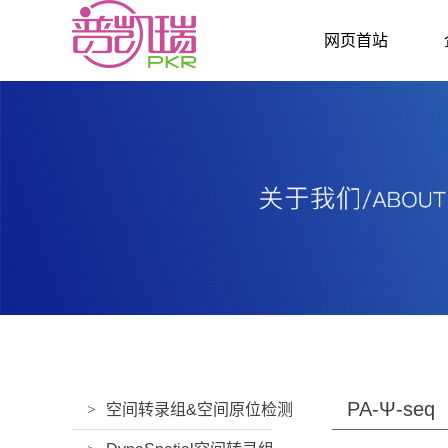
网页首站
PA-Ψ-seq
>
空间转录组&空间原位检测