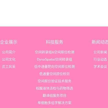
企业展示
科技服务
新闻动
公司简介
空间转录组&空间原位检测
公司新闻
公司文化
DynaSpatial空间转录组
行业动态
员工风采
低中通量靶向空间原位检测
学术会议
低通量空间原位检测
空间原位验证技术服务
核酸液体活检与药物筛选
翻译组服务项目
单细胞多组学解决方案